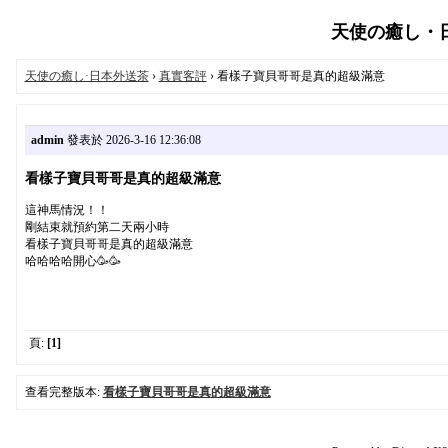
天使の癒し・日本
天使の癒し·日本外送茶
›
真實客評
› 看樣子寶貝哥哥是真的超級滿意
admin
發表於 2026-3-16 12:36:08
看樣子寶貝哥哥是真的超級滿意
這神馬情況！！
剛結束就預約第二天兩小時
看樣子寶貝哥哥是真的超級滿意
哈哈哈哈開心🥳🥳
頁:
[1]
查看完整版本:
看樣子寶貝哥哥是真的超級滿意