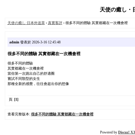
天使の癒し・日本
天使の癒し·日本外送茶
›
真實客評
› 很多不同的體驗 其實都藏在一次機會裡
admin
發表於 2026-3-16 12:45:48
很多不同的體驗 其實都藏在一次機會裡
很多不同的體驗
其實都藏在一次機會裡
當你第一次跳出自己的舒適圈
嘗試不同類型的女生
那種全新的感覺，往往會超出你的想像
頁:
[1]
查看完整版本:
很多不同的體驗 其實都藏在一次機會裡
Powered by
Discuz! X3