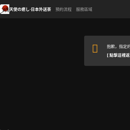
天使の癒し·日本外送茶
預約流程
服務區域
抱歉，指定
[ 點擊這裡返