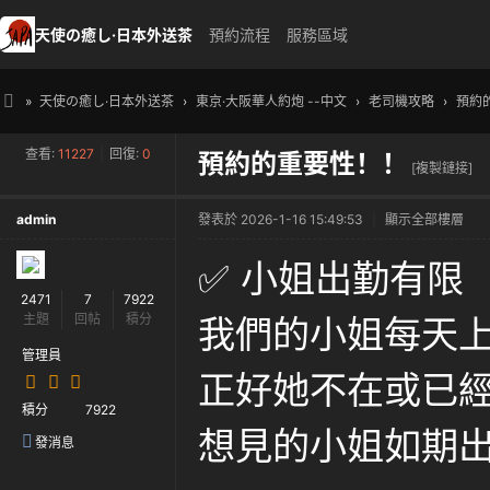
天使の癒し·日本外送茶
預約流程
服務區域
»
天使の癒し·日本外送茶
›
東京·大阪華人約炮 --中文
›
老司機攻略
›
預約
天
查看:
11227
|
回復:
0
預約的重要性！！
使
[複製鏈接]
の
admin
發表於 2026-1-16 15:49:53
|
顯示全部樓層
癒
し
✅ 小姐出勤有限
・
2471
7
7922
主題
回帖
積分
我們的小姐每天
日
本
管理員
正好她不在或已
高
積分
7922
級
想見的小姐如期
發消息
外
送