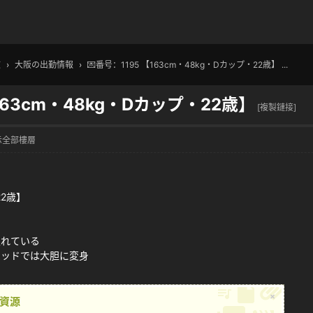
文
›
大阪の出勤情報
›
💌番号：1195 【163cm・48kg・Dカップ・22歳】 ...
【163cm・48kg・Dカップ・22歳】
[複製鏈接]
示全部樓層
22歳】
取れている
ベッドでは大胆に変身
×
資源