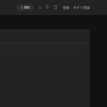
登錄
今すぐ登録
發帖
切
換
到
寬
版