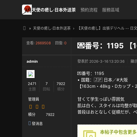
天使の癒し·日本外送茶
預約流程
服務區域
»
天使の癒し·日本外送茶
›
【天使の癒し】出張デリヘル -- 日
天
查看:
2669508
|
回復:
0
💌番号：1195 
使
の
admin
發表於 2026-3-16 13:20:36
|
顯
癒
し
💌番号：1195
• 国籍：🇯🇵 日本／#大阪
・
2471
7
7922
【163cm・48kg・Dカップ・
主題
回帖
積分
日
甘くて学生っぽい雰囲気
本
管理員
肌は白く、スタイルは均整が
高
普段はおとなしく従順だが、
積分
7922
級
發消息
外
本帖子中包含更多
送