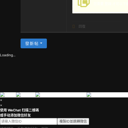
您需要
登錄
才可以下
茶
回復
發新帖
Loading...
×
×
使用 WeChat 扫描二维碼
或手动添加微信好友
複製ID並跳轉微信