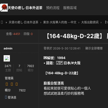
天使の癒し·日本外送茶
預約流程
服務區域
»
天使の癒し·日本外送茶
›
東京·大阪華人約炮 --中文
›
大阪出勤資訊
›
【1
天
查看:
4451
|
回復:
0
【164-48kg-D-22歲
使
の
admin
發表於 2026-5-30 12:26:41
|
顯示全部樓層
癒
し
💌編號：1994
• 國籍：🇯🇵 日本/#大阪
・
2471
7
7922
主題
回帖
積分
日
【164-48kg-D-22歲】
本
管理員
臉蛋白皙漂亮
高
看起來就很可愛很貼心的一個人
積分
7922
級
想試試她溫柔巧妙的服務嗎
發消息
外
送