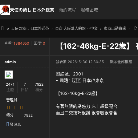
天使の癒し·日本外送茶
預約流程
服務區域
»
天使の癒し·日本外送茶
›
東京·大阪華人約炮 --中文
›
東京出勤資訊
›
【1
天
查看:
1384650
|
回復:
0
【162-46kg-E-22
使
の
admin
發表於 2026-5-30 12:30:35
|
顯示全部樓層
癒
し
💌編號：2001
• 國籍：🇯🇵 日本/#東京
・
2471
7
7922
主題
回帖
積分
日
【162-46kg-E-22歲】
本
管理員
有著無限的誘惑力 床上超級配合
高
而且口交技巧很讚 很會吸很會含
積分
7922
級
發消息
外
送