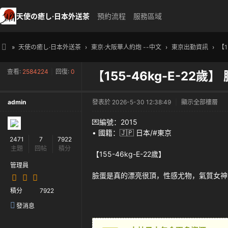
天使の癒し·日本外送茶
預約流程
服務區域
»
天使の癒し·日本外送茶
›
東京·大阪華人約炮 --中文
›
東京出勤資訊
›
【1
天
查看:
2584224
|
回復:
0
【155-46kg-E-2
使
の
admin
發表於 2026-5-30 12:38:49
|
顯示全部樓層
癒
し
💌編號：2015
• 國籍：🇯🇵 日本/#東京
・
2471
7
7922
主題
回帖
積分
日
【155-46kg-E-22歲】
本
管理員
臉蛋是真的漂亮很頂，性感尤物，氣質女神
高
積分
7922
級
發消息
外
送