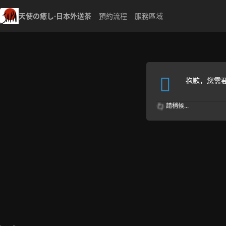
天使の癒し·日本外送茶
預約流程
服務區域
抱歉，您需
請稍候...