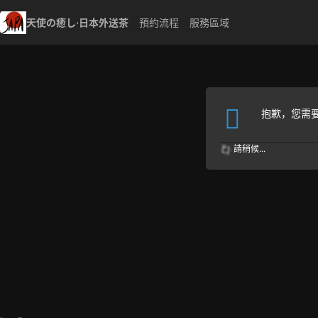
天使の癒し·日本外送茶
預約流程
服務區域
抱歉，您需
請稍候...