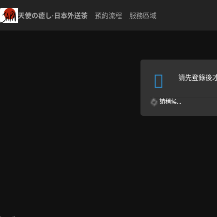
天使の癒し·日本外送茶
預約流程
服務區域
請先登錄後
請稍候...