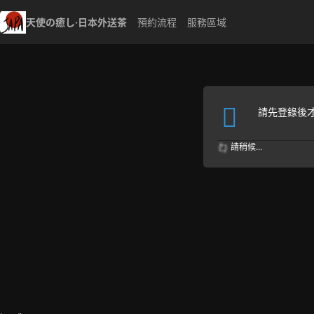
天使の癒し·日本外送茶
預約流程
服務區域
請先登錄後
請稍候...