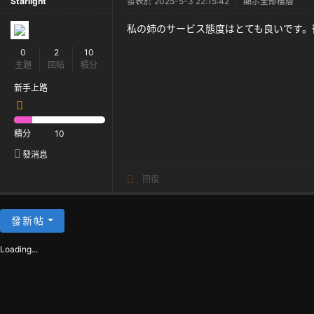
Starlight
發表於 2025-5-3 22:15:42
|
顯示全部樓層
私の姉のサービス態度はとても良いです。
0
2
10
主題
回帖
積分
新手上路
積分
10
發消息
回復
發新帖
Loading...