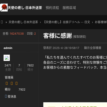
天使の癒し·日本外送茶
預約流程
服務區域
»
天使の癒し·日本外送茶
›
【天使の癒し】出張デリヘル -- 日文
›
お客様体
天
查看:
16247038
|
回復:
2
客様に感謝
使
[複製鏈接]
の
admin
發表於 2025-4-28 19:58:17
|
顯示全部樓層
癒
し
「私たちを選んでくれたすべてのお客様に
各自のニーズに合わせて、特別な体験をご
・
2471
7
7922
お客様からの素敵なフィードバック、本当
主題
回帖
積分
日
本
管理員
高
積分
7922
級
發消息
外
送