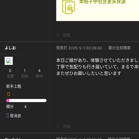
本帖子中包含更多資源
茶
您需要
登錄
才可以下載或查看，沒
回復
よしお
發表於 2025-5-1 00:28:30
|
顯示全部樓層
本日ご縁があり、体験させていただきまし
丁寧で気配りも行き届いていて、まるで本
0
1
4
またぜひお願いしたいと思います
主題
回帖
積分
新手上路
積分
4
發消息
回復